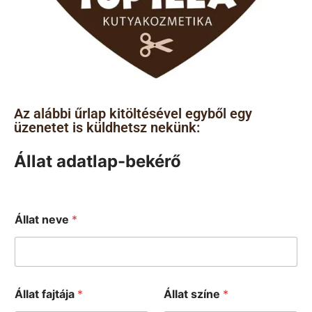
Az alábbi űrlap kitöltésével egyből egy
üzenetet is küldhetsz nekünk:
Állat adatlap-bekérő
Állat neve
*
é
Állat fajtája
*
Állat színe
*
s
s