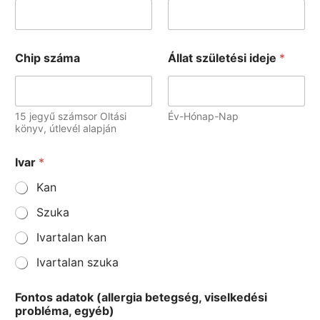
z
ü
l
e
Chip száma
Állat születési ideje
*
t
é
s
i
15 jegyű számsor Oltási
Év-Hónap-Nap
h
könyv, útlevél alapján
e
l
y
Ivar
*
e
Kan
Szuka
Ivartalan kan
Ivartalan szuka
Fontos adatok (allergia betegség, viselkedési
probléma, egyéb)