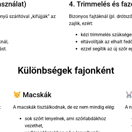
asználat)
4. Trimmelés és faz
nyű szárítóval „kifújják” az
Bizonyos fajtáknál (pl. dróts
zajlik, ezért:
kézi trimmelés szüksége
nál,
eltávolítják az elhalt fed
ást.
ezzel segítik az új szőr
Különbségek fajonként
Macskák
:
A macskák tisztálkodnak, de ez nem mindig elég:
A n
sok szőrt lenyelnek, ami szőrlabdákhoz
vezethet,