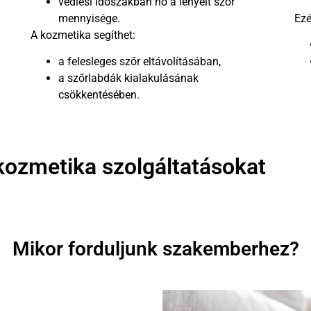
vedlési időszakban nő a lenyelt szőr
mennyisége.
Ezé
A kozmetika segíthet:
a felesleges szőr eltávolításában,
a szőrlabdák kialakulásának
csökkentésében.
kozmetika szolgáltatásokat
Mikor forduljunk szakemberhez?