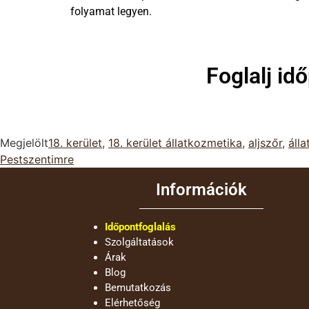
folyamat legyen.
Foglalj i
Megjelölt
18. kerület
,
18. kerület állatkozmetika
,
aljszőr
,
áll
Pestszentimre
Információk
Időpontfoglalás
Szolgáltatások
Árak
Blog
Bemutatkozás
Elérhetőség