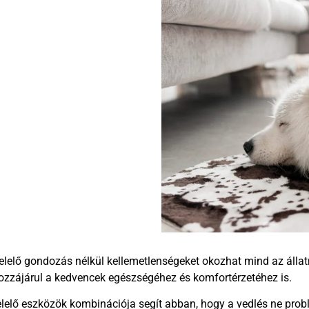
elelő gondozás nélkül kellemetlenségeket okozhat mind az álla
zzájárul a kedvencek egészségéhez és komfortérzetéhez is.
elelő eszközök kombinációja segít abban, hogy a vedlés ne prob