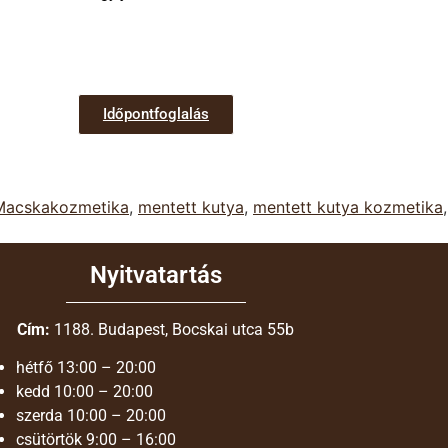
Időpontfoglalás
Macskakozmetika
,
mentett kutya
,
mentett kutya kozmetika
,
Nyitvatartás
Cím:
1188. Budapest, Bocskai utca 55b
hétfő
13:00 – 20:00
kedd
10:00 – 20:00
szerda
10:00 – 20:00
csütörtök
9:00 – 16:00