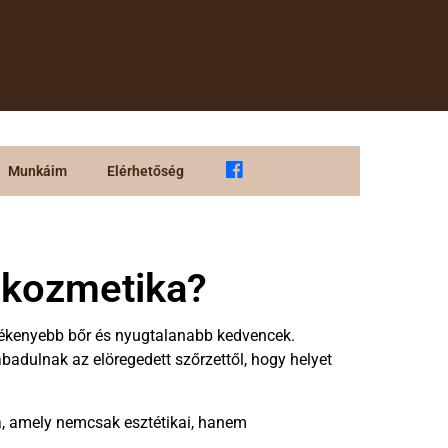
Munkáim
Elérhetőség
a kozmetika?
rzékenyebb bőr és nyugtalanabb kedvencek.
badulnak az elöregedett szőrzettől, hogy helyet
ka, amely nemcsak esztétikai, hanem