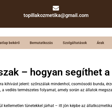
topillakozmetika@gmail.com
atlap bekérő
Bemutatkozás
Szolgáltatások
Árak
szak – hogyan segíthet 
mára kihívást jelent: szőrszálak mindenhol, csomósodó bunda, é
, a vedlés természetes folyamat, amely során az állatok megsza
 kellemetlen tünetekkel járhat – itt jön képbe az állatkozmeti