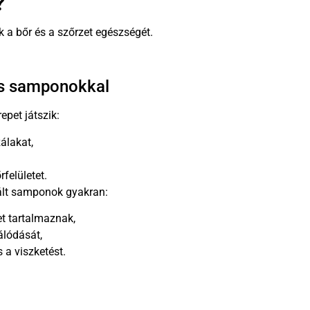
?
 a bőr és a szőrzet egészségét.
lis samponokkal
epet játszik:
zálakat,
rfelületet.
ált samponok gyakran:
t tartalmaznak,
álódását,
s a viszketést.