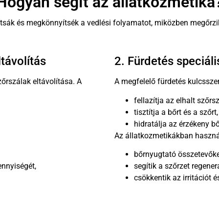
Hogyan segít az állatkozmetika
sítsák és megkönnyítsék a vedlési folyamatot, miközben megőrzik
ltávolítás
2. Fürdetés speciá
őrszálak eltávolítása. A
A megfelelő fürdetés kulcsszer
:
fellazítja az elhalt szőrs
tisztítja a bőrt és a szőrt,
hidratálja az érzékeny bő
Az állatkozmetikákban haszn
bőrnyugtató összetevőke
nnyiségét,
segítik a szőrzet regener
csökkentik az irritációt é