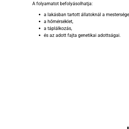
A folyamatot befolyásolhatja:
a lakásban tartott állatoknál a mestersége
a hőmérséklet,
a táplálkozás,
és az adott fajta genetikai adottságai.