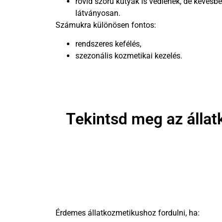
rövid szőrű kutyák is vedlenek, de kevésbé
látványosan.
Számukra különösen fontos:
rendszeres kefélés,
szezonális kozmetikai kezelés.
Tekintsd meg az állat
Érdemes állatkozmetikushoz fordulni, ha: