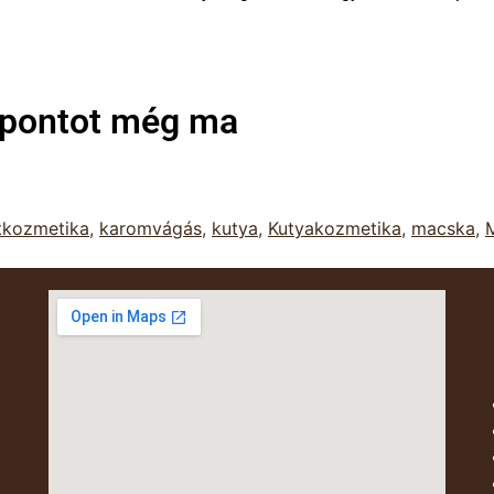
dőpontot még ma
atkozmetika
,
karomvágás
,
kutya
,
Kutyakozmetika
,
macska
,