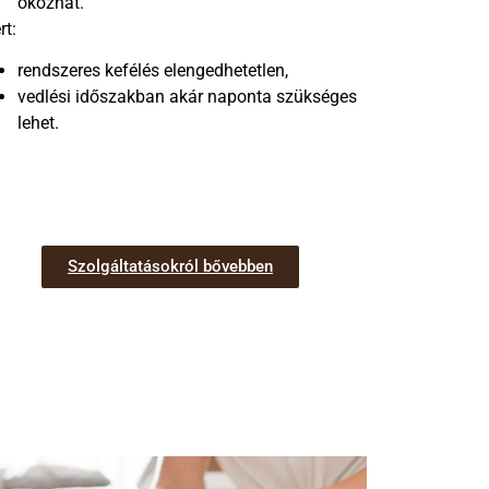
okozhat.
rt:
rendszeres kefélés elengedhetetlen,
vedlési időszakban akár naponta szükséges
lehet.
Szolgáltatásokról bővebben