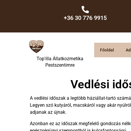
+36 30 776 9915
Főoldal
Ad
Top'illa Állatkozmetika
Pestszentimre
Vedlési idő
A vedlési időszak a legtöbb háziállat-tartó szá
Legyen szó kutyáról, macskáról vagy akár nyúlról
adjanak az újnak.
Azonban ez az időszak megfelelő gondozás nélkül
egészségügyi szempontból is kulcsfontosságú.