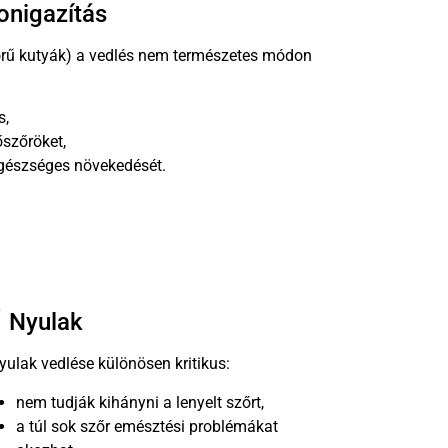
onigazítás
zőrű kutyák) a vedlés nem természetes módon
s,
őszőröket,
 egészséges növekedését.
Nyulak
yulak vedlése különösen kritikus:
nem tudják kihányni a lenyelt szőrt,
a túl sok szőr emésztési problémákat